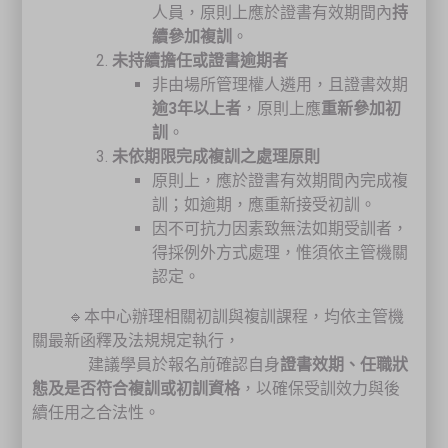
人員，原則上應於證書有效期間內
持
續參加複訓
。
未持續擔任或證書逾期者
非由場所管理權人遴用，且證書效期
逾3年以上者
，原則上應
重新參加初
訓
。
未依期限完成複訓之處理原則
原則上，應於證書有效期間內完成複
訓；如逾期，應重新接受初訓。
因不可抗力因素致無法如期受訓者，
得採例外方式處理，惟須依主管機關
認定。
🔹本中心辦理相關初訓與複訓課程，均依主管機
關最新函釋及法規規定執行，
建議學員於報名前確認自身
證書效期、任職狀
態及是否符合複訓或初訓資格
，以確保受訓效力與後
續任用之合法性。